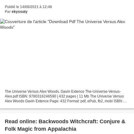
Publié le 14/08/2021 à 12:46
Par
ekyssoty
The Universe Versus Alex Woods. Gavin Extence The-Universe-Versus-
Alex.pdf ISBN: 9780316246590 | 432 pages | 11 Mb The Universe Versus
Alex Woods Gavin Extence Page: 432 Format: pdf, ePub, fb2, mobi ISBN:
9780316246590 Publisher: Orbit Download The Universe...
Read online: Backwoods Witchcraft: Conjure &
Folk Magic from Appalachia