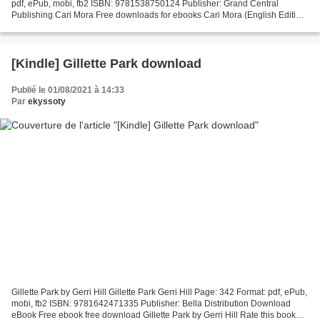
pdf, ePub, mobi, fb2 ISBN: 9781538750124 Publisher: Grand Central
Publishing Cari Mora Free downloads for ebooks Cari Mora (English Edition)
by Thomas Harris 9781538750124 DJVU FB2 A...
[Kindle] Gillette Park download
Publié le 01/08/2021 à 14:33
Par
ekyssoty
Gillette Park by Gerri Hill Gillette Park Gerri Hill Page: 342 Format: pdf, ePub,
mobi, fb2 ISBN: 9781642471335 Publisher: Bella Distribution Download
eBook Free ebook free download Gillette Park by Gerri Hill Rate this book