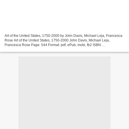
Art of the United States, 1750-2000 by John Davis, Michael Leja, Francesca
Rose Art of the United States, 1750-2000 John Davis, Michael Leja,
Francesca Rose Page: 544 Format: pdf, ePub, mobi, fb2 ISBN:
9780932171689 Publisher: Terra Foundation for American...