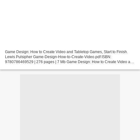
Game Design: How to Create Video and Tabletop Games, Start to Finish.
Lewis Pulsipher Game-Design-How-to-Create-Video.pdf ISBN:
9780786469529 | 276 pages | 7 Mb Game Design: How to Create Video and
Tabletop Games, Start to Finish Lewis Pulsipher Page:...