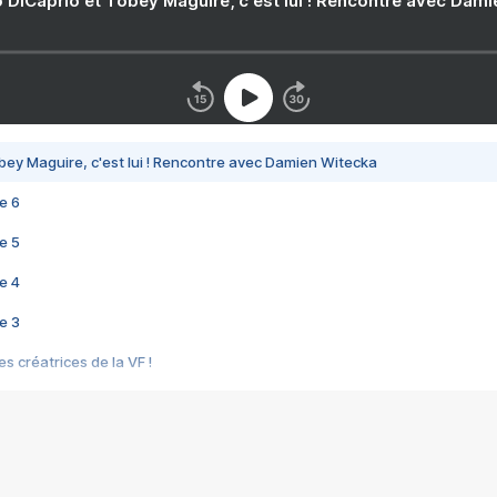
 DiCaprio et Tobey Maguire, c'est lui ! Rencontre avec Dam
bey Maguire, c'est lui ! Rencontre avec Damien Witecka
e 6
e 5
e 4
e 3
s créatrices de la VF !
e 2
e 1
e Mektoub My Love arrive enfin ! Rencontre avec Shaïn Boumedine et Sal