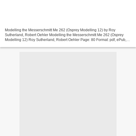
Modelling the Messerschmitt Me 262 (Osprey Modelling 12) by Roy
Sutherland, Robert Oehler Modelling the Messerschmitt Me 262 (Osprey
Modelling 12) Roy Sutherland, Robert Oehler Page: 80 Format: pdf, ePub,
mobi, fb2 ISBN: 9781841768007 Publisher: Osprey...