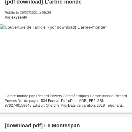
{pdf download} L'arbre-monde
Publié le 26/07/2021 à 05:29
Par
ekyssoty
L'arbre-monde pan Richard Powers Caractéristiques L'arbre-monde Richard
Powers Nb. de pages: 534 Format: Pdf, ePub, MOBI, FB2 ISBN:
9782749158846 Editeur: Cherche Midi Date de parution: 2018 Télécharger
eBook gratuit Téléchargez des livres gratuits pour...
[download pdf] Le Montespan