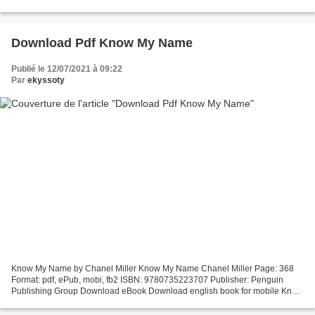
gratuit Téléchargements ibooks gratuits...
Download Pdf Know My Name
Publié le 12/07/2021 à 09:22
Par
ekyssoty
Know My Name by Chanel Miller Know My Name Chanel Miller Page: 368
Format: pdf, ePub, mobi, fb2 ISBN: 9780735223707 Publisher: Penguin
Publishing Group Download eBook Download english book for mobile Know
My Name by Chanel Miller English version The riveting,...