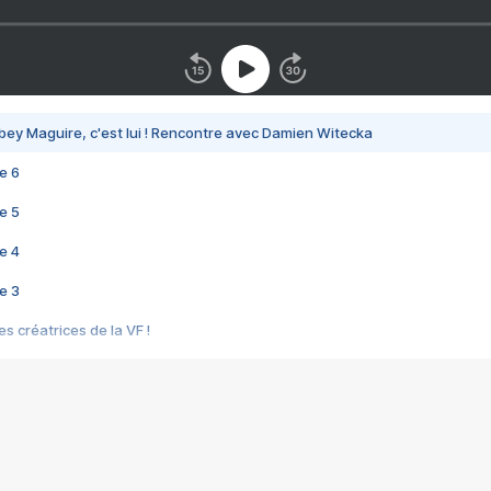
bey Maguire, c'est lui ! Rencontre avec Damien Witecka
e 6
e 5
e 4
e 3
s créatrices de la VF !
e 2
e 1
e Mektoub My Love arrive enfin ! Rencontre avec Shaïn Boumedine et Sal
i : après Toni en famille