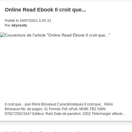
Online Read Ebook Il croit que...
Publié le 26/07/2021 à 05:31
Par
ekyssoty
Il croit que... pan Rémi Brissiaud Caractéristiques Il croit que... Rémi
Brissiaud Nb. de pages: 31 Format: Pdf, ePub, MOBI, FB2 ISBN:
9782725621647 Editeur: Retz Date de parution: 2002 Télécharger eBook
gratuit Ebooks gratuits pour télécharger Nook Color...