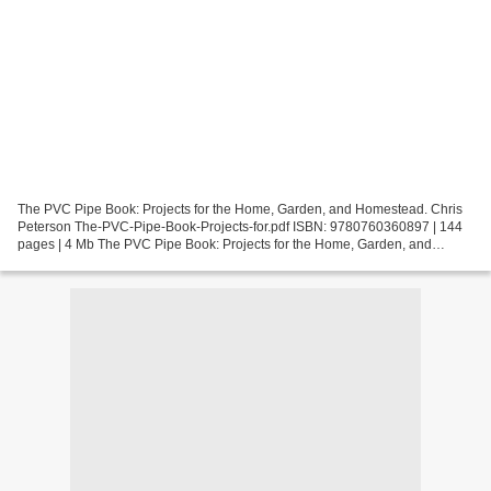
The PVC Pipe Book: Projects for the Home, Garden, and Homestead. Chris
Peterson The-PVC-Pipe-Book-Projects-for.pdf ISBN: 9780760360897 | 144
pages | 4 Mb The PVC Pipe Book: Projects for the Home, Garden, and
Homestead Chris Peterson Page: 144 Format:...