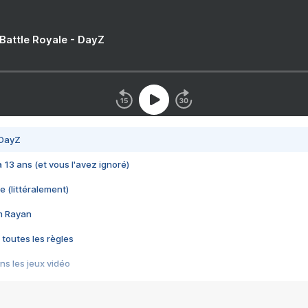
 Battle Royale - DayZ
 DayZ
 a 13 ans (et vous l'avez ignoré)
e (littéralement)
im Rayan
 toutes les règles
s les jeux vidéo
us choquant de Rockstar ? - Le scandale BULLY